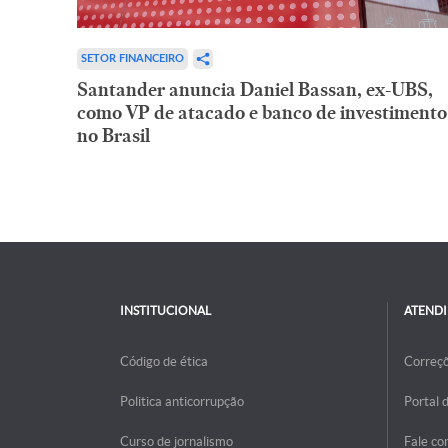
SETOR FINANCEIRO
Santander anuncia Daniel Bassan, ex-UBS,
como VP de atacado e banco de investimento
no Brasil
INSTITUCIONAL
ATEND
Código de ética
Correç
Politica anticorrupção
Portal 
Curso de jornalismo
Fale co