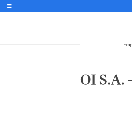
Emp
OI S.A. 