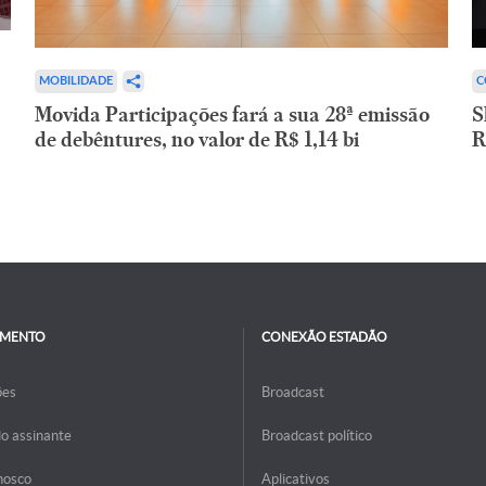
C
MOBILIDADE
S
Movida Participações fará a sua 28ª emissão
R
de debêntures, no valor de R$ 1,14 bi
IMENTO
CONEXÃO ESTADÃO
ões
Broadcast
do assinante
Broadcast político
nosco
Aplicativos