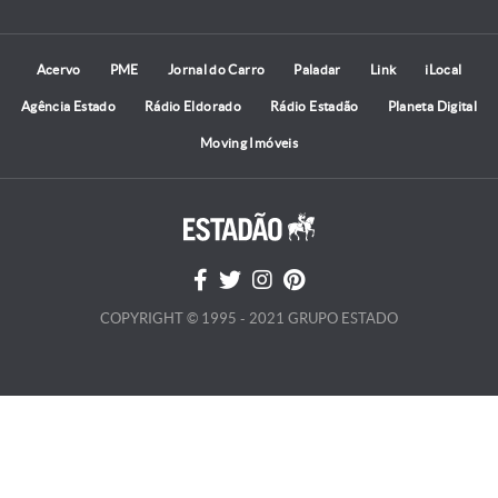
Acervo
PME
Jornal do Carro
Paladar
Link
iLocal
Agência Estado
Rádio Eldorado
Rádio Estadão
Planeta Digital
Moving Imóveis
COPYRIGHT © 1995 - 2021 GRUPO ESTADO