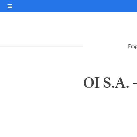
Emp
OI S.A. 