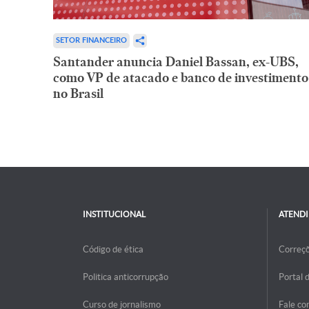
SETOR FINANCEIRO
Santander anuncia Daniel Bassan, ex-UBS,
como VP de atacado e banco de investimento
no Brasil
INSTITUCIONAL
ATEND
Código de ética
Correç
Politica anticorrupção
Portal 
Curso de jornalismo
Fale co