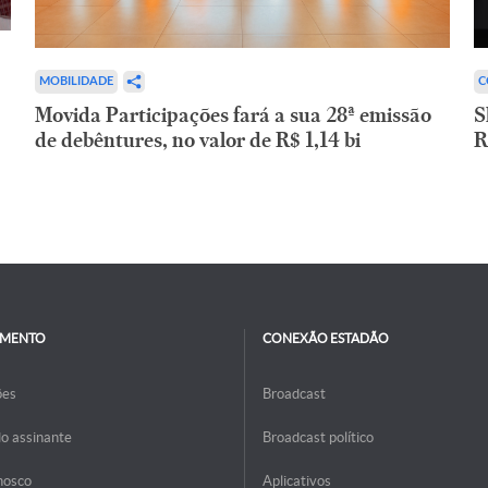
C
MOBILIDADE
S
Movida Participações fará a sua 28ª emissão
R
de debêntures, no valor de R$ 1,14 bi
IMENTO
CONEXÃO ESTADÃO
ões
Broadcast
do assinante
Broadcast político
nosco
Aplicativos