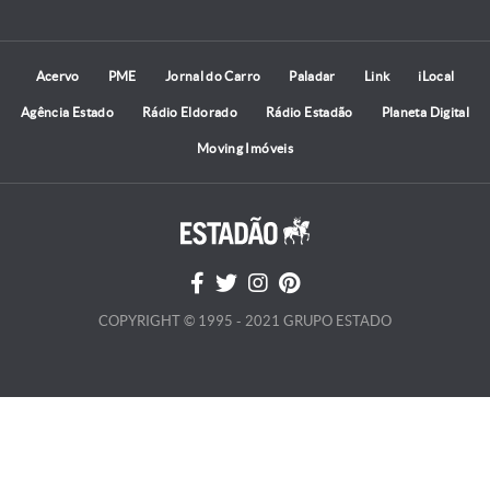
Acervo
PME
Jornal do Carro
Paladar
Link
iLocal
Agência Estado
Rádio Eldorado
Rádio Estadão
Planeta Digital
Moving Imóveis
COPYRIGHT © 1995 - 2021 GRUPO ESTADO