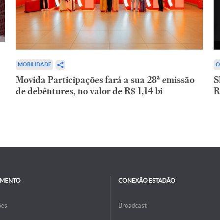
C
MOBILIDADE
S
Movida Participações fará a sua 28ª emissão
R
de debêntures, no valor de R$ 1,14 bi
IMENTO
CONEXÃO ESTADÃO
ões
Broadcast