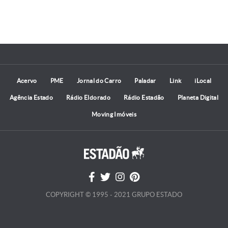
Acervo
PME
Jornal do Carro
Paladar
Link
iLocal
Agência Estado
Rádio Eldorado
Rádio Estadão
Planeta Digital
Moving Imóveis
COPYRIGHT © 1995 - 2021 GRUPO ESTADO