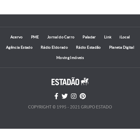
Acervo
PME
Jornal do Carro
Paladar
Link
iLocal
Agência Estado
Rádio Eldorado
Rádio Estadão
Planeta Digital
Moving Imóveis
COPYRIGHT © 1995 - 2021 GRUPO ESTADO