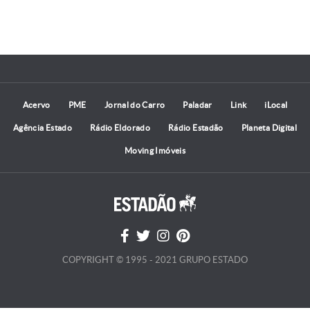
Acervo
PME
Jornal do Carro
Paladar
Link
iLocal
Agência Estado
Rádio Eldorado
Rádio Estadão
Planeta Digital
Moving Imóveis
COPYRIGHT © 1995 - 2021 GRUPO ESTADO