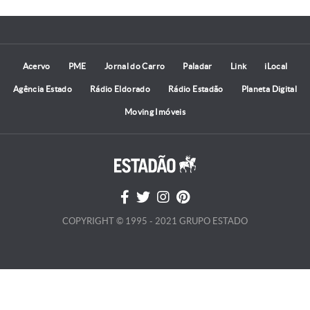
Acervo
PME
Jornal do Carro
Paladar
Link
iLocal
Agência Estado
Rádio Eldorado
Rádio Estadão
Planeta Digital
Moving Imóveis
COPYRIGHT © 1995 - 2021 GRUPO ESTADO