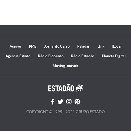
Acervo
PME
Jornal do Carro
Paladar
Link
iLocal
Agência Estado
Rádio Eldorado
Rádio Estadão
Planeta Digital
Moving Imóveis
COPYRIGHT © 1995 - 2021 GRUPO ESTADO