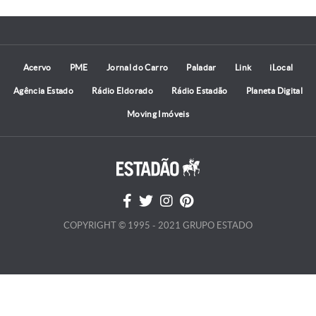
Acervo
PME
Jornal do Carro
Paladar
Link
iLocal
Agência Estado
Rádio Eldorado
Rádio Estadão
Planeta Digital
Moving Imóveis
COPYRIGHT © 1995 - 2021 GRUPO ESTADO