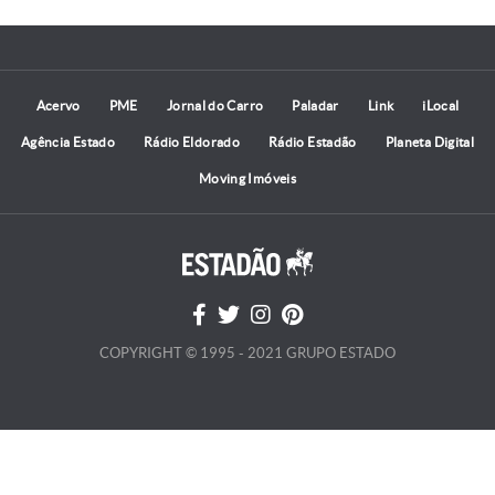
Acervo
PME
Jornal do Carro
Paladar
Link
iLocal
Agência Estado
Rádio Eldorado
Rádio Estadão
Planeta Digital
Moving Imóveis
COPYRIGHT © 1995 - 2021 GRUPO ESTADO