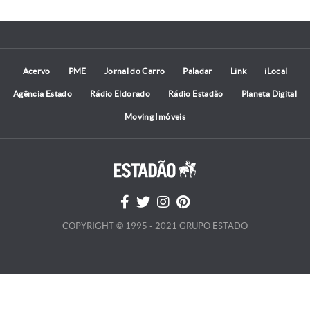
Acervo
PME
Jornal do Carro
Paladar
Link
iLocal
Agência Estado
Rádio Eldorado
Rádio Estadão
Planeta Digital
Moving Imóveis
COPYRIGHT © 1995 - 2021 GRUPO ESTADO