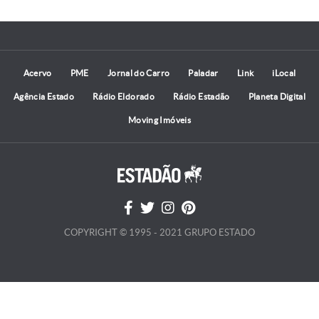
Acervo
PME
Jornal do Carro
Paladar
Link
iLocal
Agência Estado
Rádio Eldorado
Rádio Estadão
Planeta Digital
Moving Imóveis
COPYRIGHT © 1995 - 2021 GRUPO ESTADO