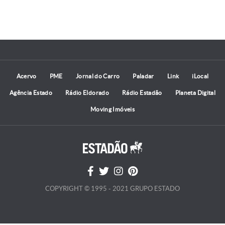
Acervo
PME
Jornal do Carro
Paladar
Link
iLocal
Agência Estado
Rádio Eldorado
Rádio Estadão
Planeta Digital
Moving Imóveis
COPYRIGHT © 1995 - 2021 GRUPO ESTADO