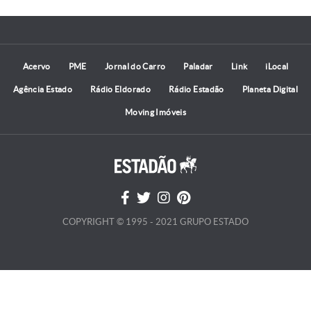
Acervo
PME
Jornal do Carro
Paladar
Link
iLocal
Agência Estado
Rádio Eldorado
Rádio Estadão
Planeta Digital
Moving Imóveis
COPYRIGHT © 1995 - 2021 GRUPO ESTADO