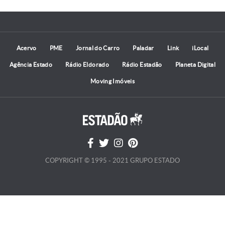
Acervo
PME
Jornal do Carro
Paladar
Link
iLocal
Agência Estado
Rádio Eldorado
Rádio Estadão
Planeta Digital
Moving Imóveis
COPYRIGHT © 1995 - 2021 GRUPO ESTADO