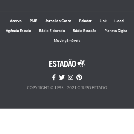
Acervo
PME
Jornal do Carro
Paladar
Link
iLocal
Agência Estado
Rádio Eldorado
Rádio Estadão
Planeta Digital
Moving Imóveis
COPYRIGHT © 1995 - 2021 GRUPO ESTADO