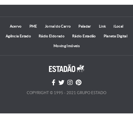
Acervo
PME
Jornal do Carro
Paladar
Link
iLocal
Agência Estado
Rádio Eldorado
Rádio Estadão
Planeta Digital
Moving Imóveis
COPYRIGHT © 1995 - 2021 GRUPO ESTADO