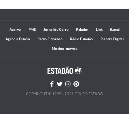
Acervo
PME
Jornal do Carro
Paladar
Link
iLocal
Agência Estado
Rádio Eldorado
Rádio Estadão
Planeta Digital
Moving Imóveis
COPYRIGHT © 1995 - 2021 GRUPO ESTADO