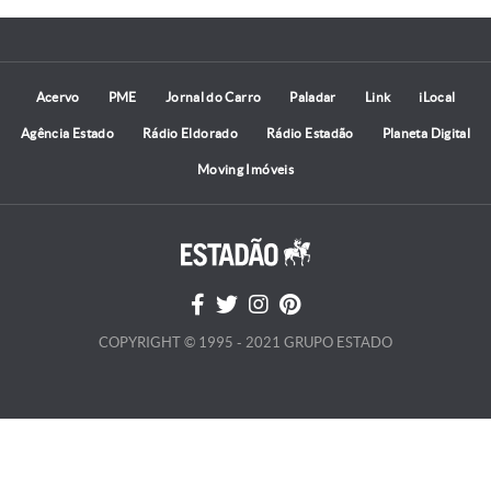
Acervo
PME
Jornal do Carro
Paladar
Link
iLocal
Agência Estado
Rádio Eldorado
Rádio Estadão
Planeta Digital
Moving Imóveis
COPYRIGHT © 1995 - 2021 GRUPO ESTADO