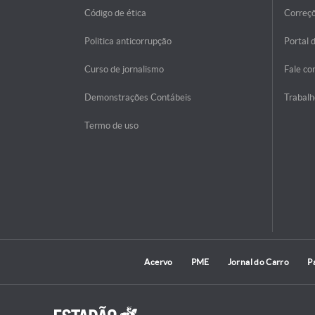
Código de ética
Correç
Politica anticorrupção
Portal 
Curso de jornalismo
Fale co
Demonstrações Contábeis
Trabalh
Termo de uso
Acervo
PME
Jornal do Carro
P