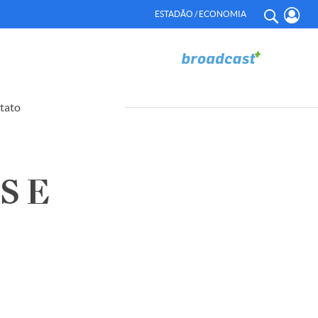
ESTADÃO / ECONOMIA
tato
S E