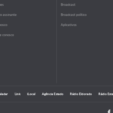
ões
Broadcast
do assinante
Broadcast político
nosco
Aplicativos
e conosco
aladar
Link
iLocal
Agência Estado
Rádio Eldorado
Rádio Est