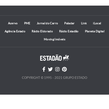
Acervo
PME
Jornal do Carro
Paladar
Link
iLocal
Agência Estado
Rádio Eldorado
Rádio Estadão
Planeta Digital
Moving Imóveis
COPYRIGHT © 1995 - 2021 GRUPO ESTADO