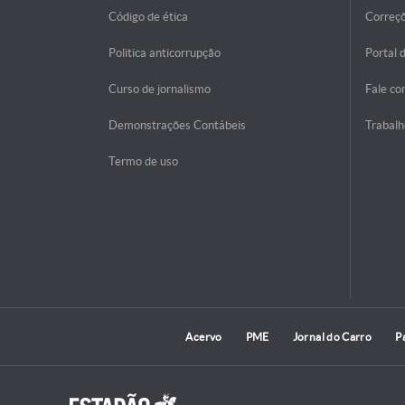
Código de ética
Correç
Politica anticorrupção
Portal 
Curso de jornalismo
Fale co
Demonstrações Contábeis
Trabalh
Termo de uso
Acervo
PME
Jornal do Carro
P