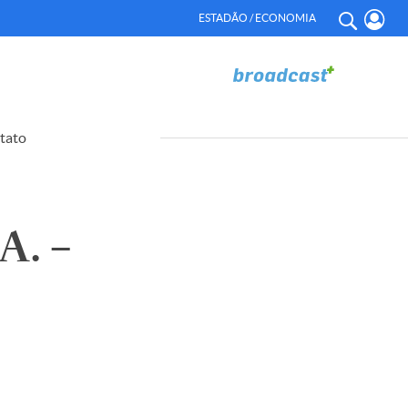
ESTADÃO / ECONOMIA
tato
. –