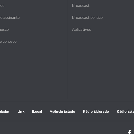
ões
Broadcast
do assinante
Broadcast político
nosco
Aplicativos
e conosco
aladar
Link
iLocal
Agência Estado
Rádio Eldorado
Rádio Est