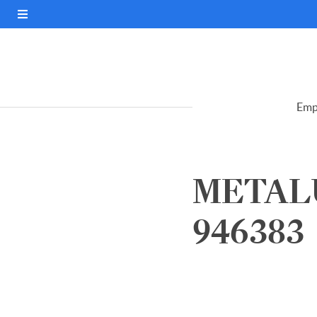
Emp
METALU
946383