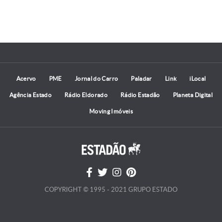
Acervo
PME
Jornal do Carro
Paladar
Link
iLocal
Agência Estado
Rádio Eldorado
Rádio Estadão
Planeta Digital
Moving Imóveis
COPYRIGHT © 1995 - 2021 GRUPO ESTADO