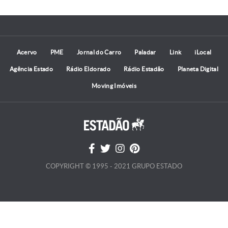
Acervo
PME
Jornal do Carro
Paladar
Link
iLocal
Agência Estado
Rádio Eldorado
Rádio Estadão
Planeta Digital
Moving Imóveis
COPYRIGHT © 1995 - 2021 GRUPO ESTADO