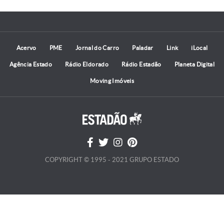
Acervo
PME
Jornal do Carro
Paladar
Link
iLocal
Agência Estado
Rádio Eldorado
Rádio Estadão
Planeta Digital
Moving Imóveis
COPYRIGHT © 1995 - 2021 GRUPO ESTADO