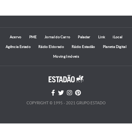
Acervo
PME
Jornal do Carro
Paladar
Link
iLocal
Agência Estado
Rádio Eldorado
Rádio Estadão
Planeta Digital
Moving Imóveis
COPYRIGHT © 1995 - 2021 GRUPO ESTADO