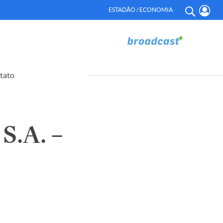
ESTADÃO / ECONOMIA
tato
.A. –