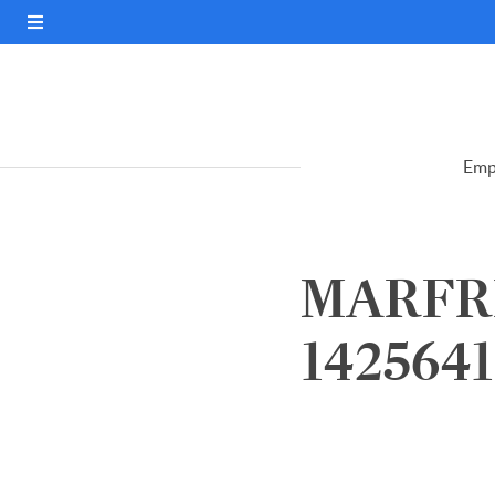
Emp
MARFRI
1425641