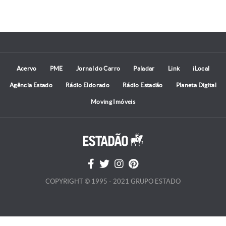
Acervo
PME
Jornal do Carro
Paladar
Link
iLocal
Agência Estado
Rádio Eldorado
Rádio Estadão
Planeta Digital
Moving Imóveis
COPYRIGHT © 1995 - 2021 GRUPO ESTADO