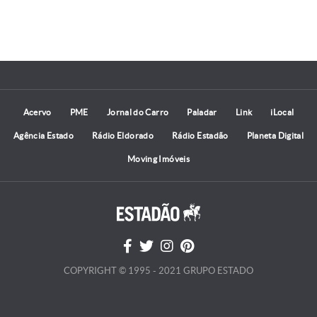
Acervo
PME
Jornal do Carro
Paladar
Link
iLocal
Agência Estado
Rádio Eldorado
Rádio Estadão
Planeta Digital
Moving Imóveis
COPYRIGHT © 1995 - 2021 GRUPO ESTADO