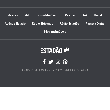
Acervo
PME
Jornal do Carro
Paladar
Link
iLocal
Agência Estado
Rádio Eldorado
Rádio Estadão
Planeta Digital
Moving Imóveis
COPYRIGHT © 1995 - 2021 GRUPO ESTADO