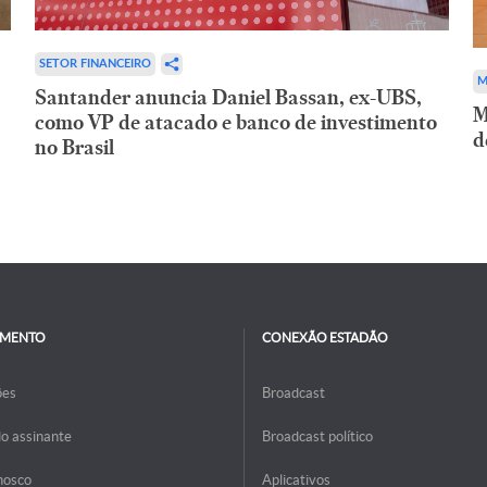
SETOR FINANCEIRO
M
Santander anuncia Daniel Bassan, ex-UBS,
M
como VP de atacado e banco de investimento
d
no Brasil
IMENTO
CONEXÃO ESTADÃO
ões
Broadcast
do assinante
Broadcast político
nosco
Aplicativos