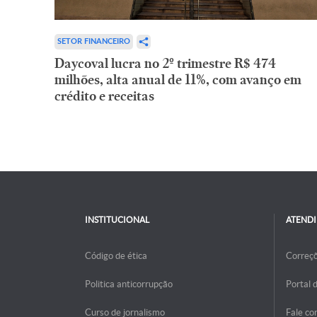
SETOR FINANCEIRO
Daycoval lucra no 2º trimestre R$ 474
milhões, alta anual de 11%, com avanço em
crédito e receitas
INSTITUCIONAL
ATEND
Código de ética
Correç
Politica anticorrupção
Portal 
Curso de jornalismo
Fale co