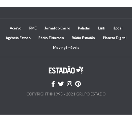
Acervo
PME
Jornal do Carro
Paladar
Link
iLocal
Agência Estado
Rádio Eldorado
Rádio Estadão
Planeta Digital
Moving Imóveis
COPYRIGHT © 1995 - 2021 GRUPO ESTADO