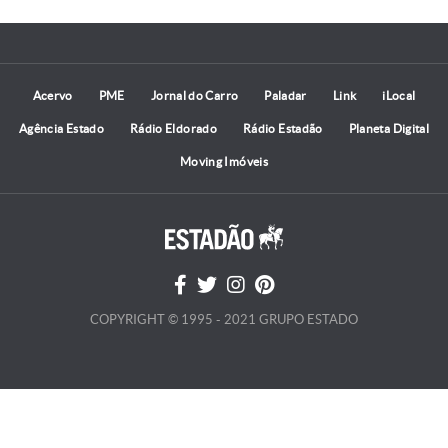
Acervo
PME
Jornal do Carro
Paladar
Link
iLocal
Agência Estado
Rádio Eldorado
Rádio Estadão
Planeta Digital
Moving Imóveis
COPYRIGHT © 1995 - 2021 GRUPO ESTADO