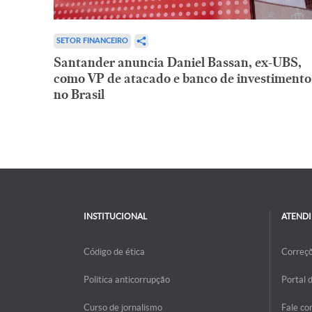
SETOR FINANCEIRO
Santander anuncia Daniel Bassan, ex-UBS,
como VP de atacado e banco de investimento
no Brasil
INSTITUCIONAL
ATEND
Código de ética
Correç
Politica anticorrupção
Portal 
Curso de jornalismo
Fale co