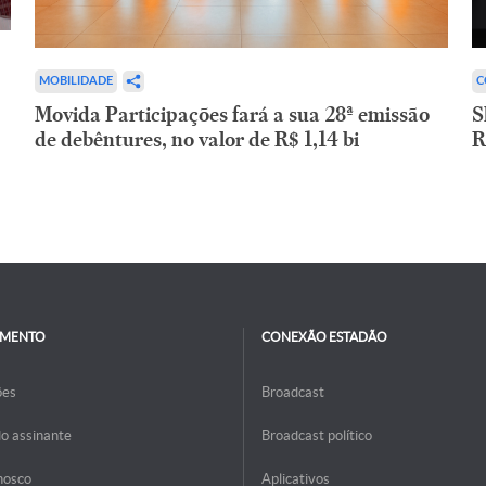
C
MOBILIDADE
S
Movida Participações fará a sua 28ª emissão
R
de debêntures, no valor de R$ 1,14 bi
IMENTO
CONEXÃO ESTADÃO
ões
Broadcast
do assinante
Broadcast político
nosco
Aplicativos