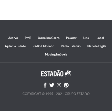
Acervo
PME
Jornal do Carro
Paladar
Link
iLocal
Agência Estado
Rádio Eldorado
Rádio Estadão
Planeta Digital
Moving Imóveis
COPYRIGHT © 1995 - 2021 GRUPO ESTADO