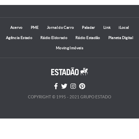
Acervo
PME
Jornal do Carro
Paladar
Link
iLocal
Agência Estado
Rádio Eldorado
Rádio Estadão
Planeta Digital
Moving Imóveis
COPYRIGHT © 1995 - 2021 GRUPO ESTADO