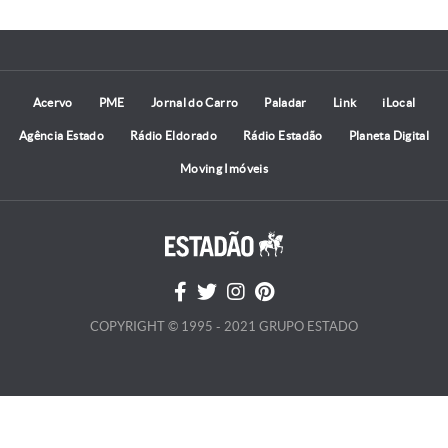
Acervo
PME
Jornal do Carro
Paladar
Link
iLocal
Agência Estado
Rádio Eldorado
Rádio Estadão
Planeta Digital
Moving Imóveis
COPYRIGHT © 1995 - 2021 GRUPO ESTADO