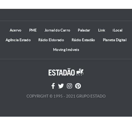
Acervo
PME
Jornal do Carro
Paladar
Link
iLocal
Agência Estado
Rádio Eldorado
Rádio Estadão
Planeta Digital
Moving Imóveis
COPYRIGHT © 1995 - 2021 GRUPO ESTADO