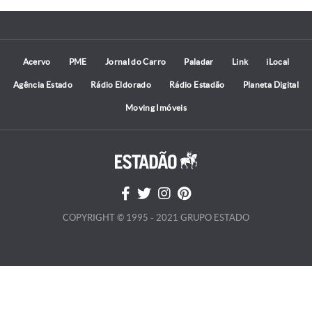
Acervo
PME
Jornal do Carro
Paladar
Link
iLocal
Agência Estado
Rádio Eldorado
Rádio Estadão
Planeta Digital
Moving Imóveis
COPYRIGHT © 1995 - 2021 GRUPO ESTADO