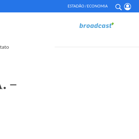
ESTADÃO / ECONOMIA
tato
. –