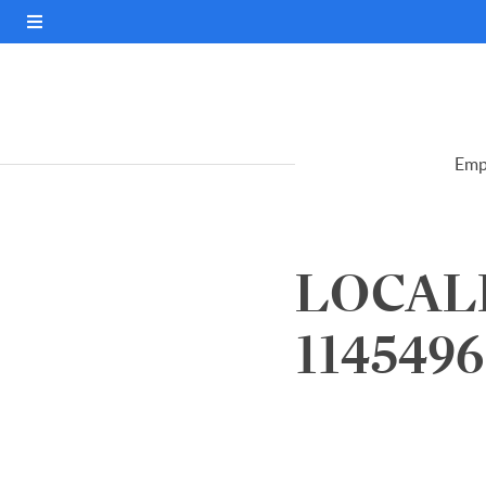
Emp
LOCALI
1145496