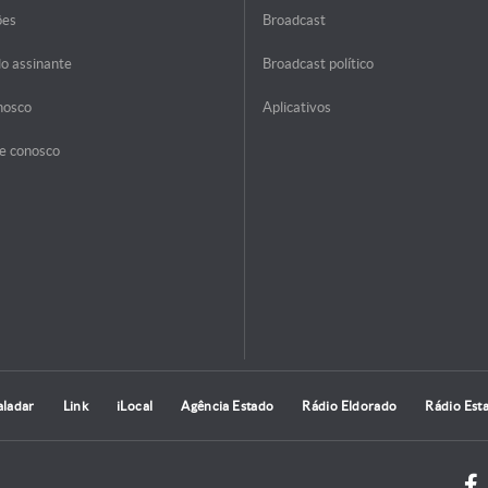
ões
Broadcast
do assinante
Broadcast político
nosco
Aplicativos
e conosco
aladar
Link
iLocal
Agência Estado
Rádio Eldorado
Rádio Est