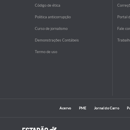
Código de ética
Correç
Politica anticorrupção
Portal 
Curso de jornalismo
Fale co
Demonstrações Contábeis
Trabalh
Termo de uso
Acervo
PME
Jornal do Carro
P