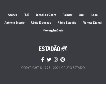
Acervo
PME
Jornal do Carro
Paladar
Link
iLocal
Agência Estado
Rádio Eldorado
Rádio Estadão
Planeta Digital
Moving Imóveis
COPYRIGHT © 1995 - 2021 GRUPO ESTADO