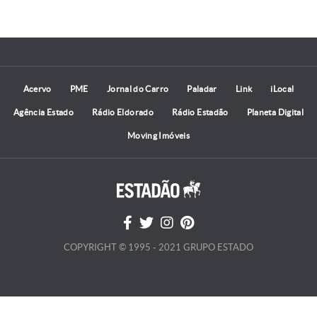
Acervo
PME
Jornal do Carro
Paladar
Link
iLocal
Agência Estado
Rádio Eldorado
Rádio Estadão
Planeta Digital
Moving Imóveis
COPYRIGHT © 1995 - 2021 GRUPO ESTADO