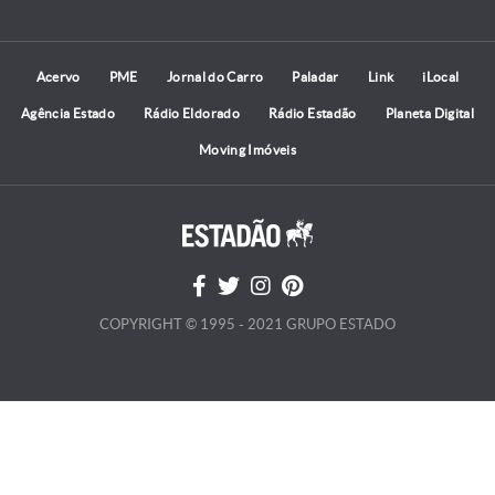
Acervo
PME
Jornal do Carro
Paladar
Link
iLocal
Agência Estado
Rádio Eldorado
Rádio Estadão
Planeta Digital
Moving Imóveis
COPYRIGHT © 1995 - 2021 GRUPO ESTADO