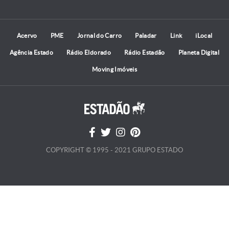
Acervo
PME
Jornal do Carro
Paladar
Link
iLocal
Agência Estado
Rádio Eldorado
Rádio Estadão
Planeta Digital
Moving Imóveis
COPYRIGHT © 1995 - 2021 GRUPO ESTADO