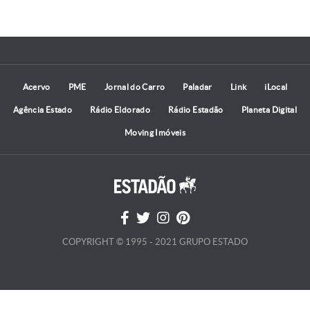
Acervo
PME
Jornal do Carro
Paladar
Link
iLocal
Agência Estado
Rádio Eldorado
Rádio Estadão
Planeta Digital
Moving Imóveis
COPYRIGHT © 1995 - 2021 GRUPO ESTADO