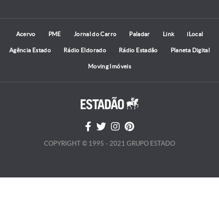
Acervo
PME
Jornal do Carro
Paladar
Link
iLocal
Agência Estado
Rádio Eldorado
Rádio Estadão
Planeta Digital
Moving Imóveis
COPYRIGHT © 1995 - 2021 GRUPO ESTADO