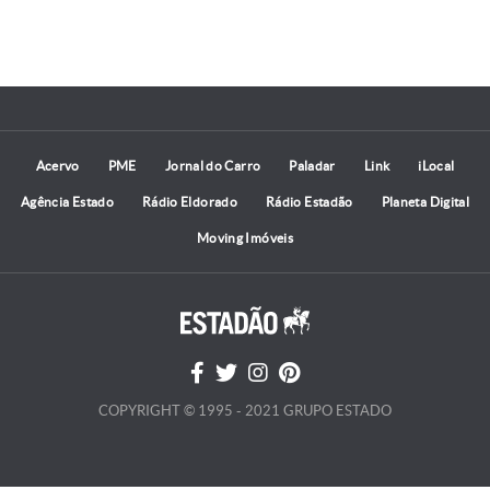
Acervo
PME
Jornal do Carro
Paladar
Link
iLocal
Agência Estado
Rádio Eldorado
Rádio Estadão
Planeta Digital
Moving Imóveis
COPYRIGHT © 1995 - 2021 GRUPO ESTADO